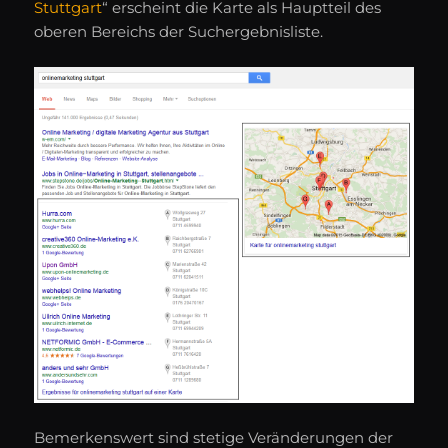
Stuttgart
“ erscheint die Karte als Hauptteil des
oberen Bereichs der Suchergebnisliste.
Bemerkenswert sind stetige Veränderungen der