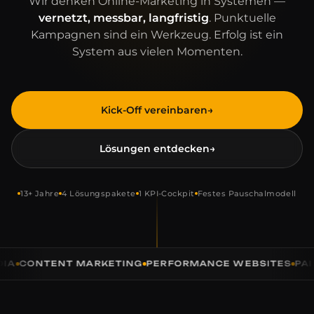
Wir denken Online-Marketing in Systemen —
vernetzt, messbar, langfristig
. Punktuelle
Kampagnen sind ein Werkzeug. Erfolg ist ein
System aus vielen Momenten.
Kick-Off vereinbaren
→
Lösungen entdecken
→
13+ Jahre
4 Lösungspakete
1 KPI-Cockpit
Festes Pauschalmodell
CONTENT MARKETING
PERFORMANCE WEBSITES
PAID 