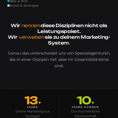
Web & Tech
Brand & Strategie
Wir
nennen
diese Disziplinen nicht als
Leistungspaket.
Wir
verweben
sie zu
deinem
Marketing-
System
.
Genau das unterscheidet uns von Spezialagenturen,
die in einer Disziplin tief, aber im Gesamtbild blind
sind.
13
10
+
+
JAHRE
JAHRE KUNDEN
Online-Marketing aus
Durchschnittliche
Stuttgart
Partnerschaft