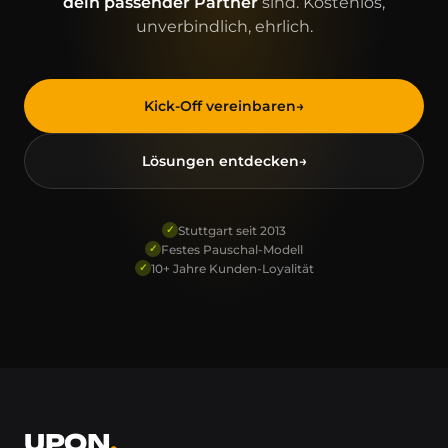
dein
passender Partner
sind. Kostenlos,
unverbindlich, ehrlich.
Kick-Off vereinbaren
→
Lösungen entdecken
→
Stuttgart seit 2013
✓
Festes Pauschal-Modell
✓
10+ Jahre Kunden-Loyalität
✓
UPON
.