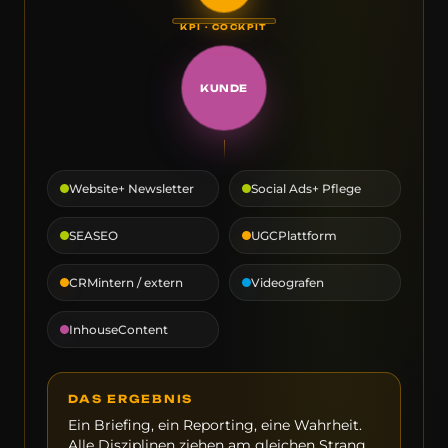
KUNDE
Website
+ Newsletter
Social Ads
+ Pflege
SEA
SEO
UGC
Plattform
CRM
intern / extern
Videografen
Inhouse
Content
DAS ERGEBNIS
Ein Briefing, ein Reporting, eine Wahrheit.
Alle Disziplinen ziehen am gleichen Strang