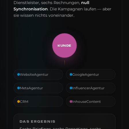
Dienstleister, sechs Rechnungen,
null
Synchronisation
. Die Kampagnen laufen — aber
sie wissen nichts voneinander.
KUNDE
Website
Agentur
Google
Agentur
Meta
Agentur
Influencer
Agentur
CRM
Inhouse
Content
DAS ERGEBNIS
Sechs Briefings, sechs Reportings, sechs