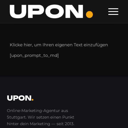
Klicke hier, um Ihren eigenen Text einzufügen
[upon_prompt_to_md]
UPON
.
Online-Marketing-Agentur aus
Stuttgart. Wir setzen einen Punkt
hinter
dein
Marketing — seit 2013.