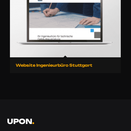
Website Ingenieurbüro Stuttgart
UPON
.