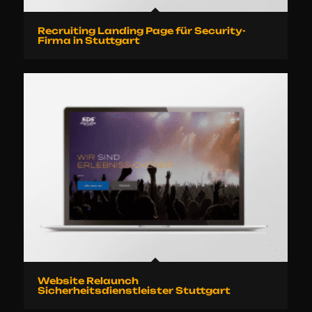
Recruiting Landing Page für Security-
Firma in Stuttgart
Website Relaunch
Sicherheitsdienstleister Stuttgart