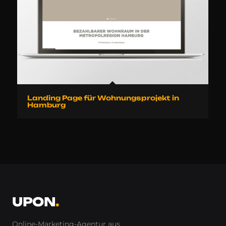
Landing Page für Wohnungsprojekt in
Hamburg
UPON
.
Online-Marketing-Agentur aus