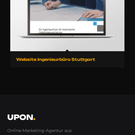
Website Ingenieurbüro Stuttgart
UPON
.
Online-Marketing-Agentur aus