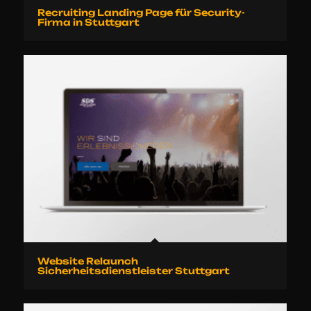
Recruiting Landing Page für Security-
Firma in Stuttgart
Website Relaunch
Sicherheitsdienstleister Stuttgart