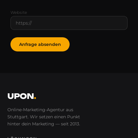
Website
Anfrage absenden
UPON
.
Online-Marketing-Agentur aus
Stuttgart. Wir setzen einen Punkt
hinter
dein
Marketing — seit 2013.